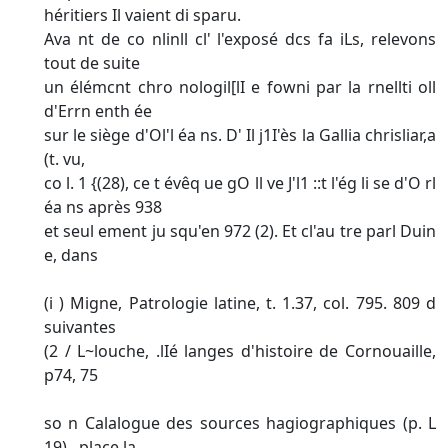
héritiers Il vaient di sparu.
Ava nt de co nlinll cl' l'exposé dcs fa iLs, relevons
tout de suite
un élémcnt chro nologil[lI e fowni par la rnellti oll
d'Errn enth ée
sur le siège d'Ol'l éa ns. D' Il j1I'ès la Gallia chrisliar,a
(t. vu,
co l. 1 {(28), ce t évêq ue gO ll ve J'l1 ::t l'ég li se d'O rl
éa ns après 938
et seul ement ju squ'en 972 (2). Et cl'au tre parl Duin
e, dans
(i ) Migne, Patrologie latine, t. 1.37, col. 795. 809 d
suivantes
(2 / L~louche, .lIé langes d'histoire de Cornouaille,
p74, 75
so n Calalogue des sources hagiographiques (p. L
19) , place la