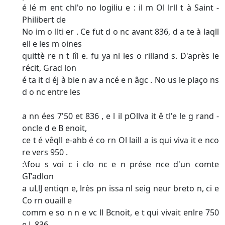
é lé m ent chl'o no logiliu e : il m Ol lrll t à Saint -
Philibert de
No im o llti er . Ce fut d o nc avant 836, d a te à laqll
ell e les m oines
quittè re n t lîl e. fu ya nl les o rilland s. D'après le
récit, Grad lon
é ta it d éj à bie n av a ncé e n âgc . No us le plaço ns
d o nc entre les
a nn ées 7'50 et 836 , e l il pOllva it ê tl'e le g rand -
oncle d e B enoit,
ce t é vêqll e-ahb é co rn Ol laill a is qui viva it e nco
re vers 950 .
:\fou s voi c i clo nc e n prése nce d'un comte
GI'adlon
a uLlJ entiqn e, lrès pn issa nl seig neur breto n, ci e
Co rn ouaill e
comm e so n n e vc ll Bcnoit, e t qui vivait enlre 750
e L 836.