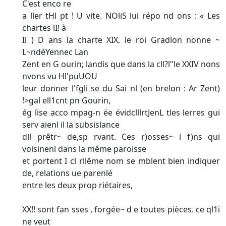
C'est enco re
a ller tHl pt ! U vite. NOliS lui répo nd ons : « Les
chartes lI! à
Il ) D ans la charte XIX. le roi Gradlon nonne ~
L~ndéYennec Lan
Zent en G ourin; landis que dans la cll?l"le XXIV nons
nvons vu Hl'puUOU
leur donner l'fgli se du Sai nl (en brelon : Ar Zent)
!>gal ell1cnt pn Gourin,
ég lise acco mpag-n ée évidclllrtJenL tles lerres gui
serv aienl il la subsislance
dll prêtr~ de,sp rvant. Ces r)osses~ i f)ns qui
voisinenl dans la même paroisse
et portent I cl rllême nom se mblent bien indiquer
de, relations ue parenlé
entre les deux prop riétaires,
XX!! sont fan sses , forgée~ d e toutes pièces. ce ql1i
ne veut