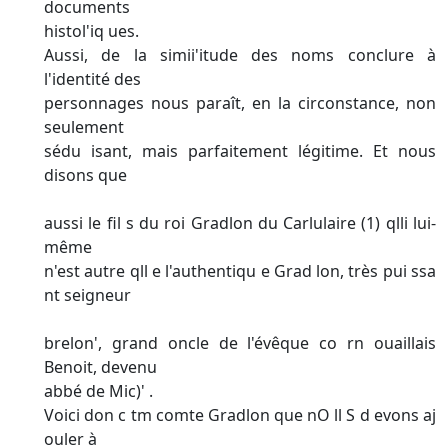
documents
histol'iq ues.
Aussi, de la simii'itude des noms conclure à
l'identité des
personnages nous paraît, en la circonstance, non
seulement
sédu isant, mais parfaitement légitime. Et nous
disons que
aussi le fil s du roi Gradlon du Carlulaire (1) qlli lui-
même
n'est autre qll e l'authentiqu e Grad lon, très pui ssa
nt seigneur
brelon', grand oncle de l'évêque co rn ouaillais
Benoit, devenu
abbé de Mic)' .
Voici don c tm comte Gradlon que nO ll S d evons aj
ouler à