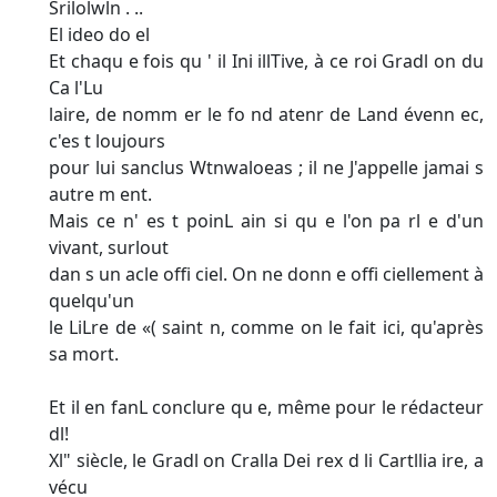
Srilolwln . ..
El ideo do el
Et chaqu e fois qu ' il Ini illTive, à ce roi Gradl on du
Ca l'Lu­
laire, de nomm er le fo nd atenr de Land évenn ec,
c'es t loujours
pour lui sanclus Wtnwaloeas ; il ne J'appelle jamai s
autre­ m ent.
Mais ce n' es t poinL ain si qu e l'on pa rl e d'un
vivant, surlout
dan s un acle offi ciel. On ne donn e offi ciellement à
quelqu'un
le LiLre de «( saint n, comme on le fait ici, qu'après
sa mort.
Et il en fanL conclure qu e, même pour le rédacteur
dl!
Xl" siècle, le Gradl on Cralla Dei rex d li Cartllia ire, a
vécu