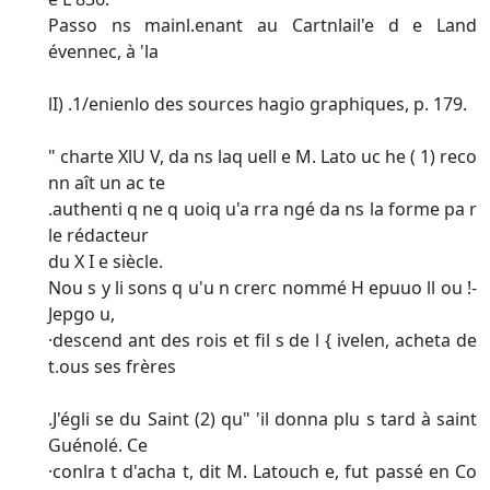
Passo ns mainl.enant au Cartnlail'e d e Land
évennec, à 'la
lI) .1/enienlo des sources hagio graphiques, p. 179.
" charte XlU V, da ns laq uell e M. Lato uc he ( 1) reco
nn aît un ac te
.authenti q ne q uoiq u'a rra ngé da ns la forme pa r
le rédacteur
du X I e siècle.
Nou s y li sons q u'u n crerc nommé H epuuo ll ou !-
Jepgo u,
·descend ant des rois et fil s de l { ivelen, acheta de
t.ous ses frères
.J'égli se du Saint (2) qu" 'il donna plu s tard à saint
Guénolé. Ce
·conlra t d'acha t, dit M. Latouch e, fut passé en Co