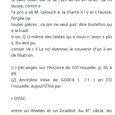
doute, comm e
l'a pro u vé M. Latouch e. la charte X l v es t fausse,
forgée ùe
toules pièces ; ce qni ne veut pas' dire toutefois qu
e la tradi­
ti on, Q U même des textes qu e nous n 'avon s plu
s, Il'a ient pu
conser ve r il La ncl évennec le souvenir d'un li en
de filiati on
(i ) J/é/.anges sur l'his/oire de C01'nouaille, p. 65 à
69.
(2) Ancit)llne lrève de GOlll'ill 1. .\'1. ) en CO
l'nouaille, aujoul'\I'hui pa-
r OlSSC
entre un Rivelen et un Gradloll. Au Xl" siècle, les