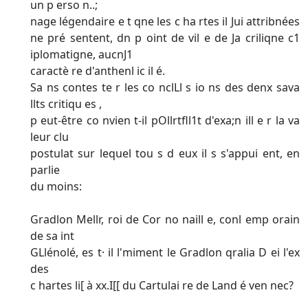
un p erso n..;
nage légendaire e t qne les c ha rtes il Jui attribnées
ne pré­ sentent, dn p oint de vil e de Ja criliqne c1
iplomatigne, aucnJ1
caractè re d'anthenl ic il é.
Sa ns contes te r les co nclLl s io ns des denx sava
llts critiqu es ,
p eut-être co nvien t-il pOllrtfll1t d'exa;n ill e r la va
leur clu
postulat sur lequel tou s d eux il s s'appui ent, en
parlie
du moins:
Gradlon Mellr, roi de Cor no naill e, conl emp orain
de sa int
GLlénolé, es t· il l'miment le Gradlon qralia D ei l'ex
des
c hartes li[ à xx.I[[ du Cartulai re de Land é ven nec?