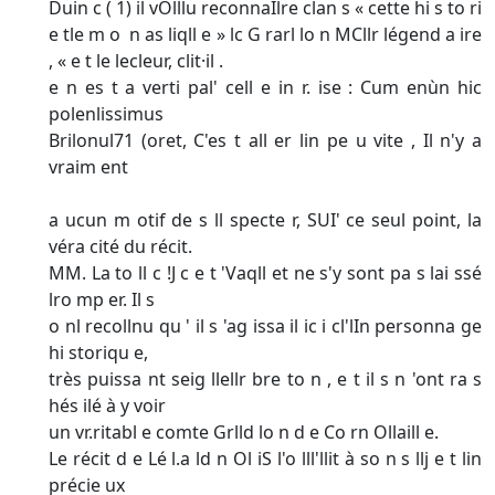
Duin c ( 1) il vOlllu reconnaÎlre clan s « cette hi s to ri
e tle m o ­ n as liqll e » lc G rarl lo n MCllr légend a ire
, « e t le lecleur, clit·il .
e n es t a verti pal' cell e in r. ise : Cum enùn hic
polenlissimus
Brilonul71 (oret, C'es t all er lin pe u vite , Il n'y a
vraim ent
a ucun m otif de s ll specte r, SUI' ce seul point, la
véra cité du récit.
MM. La to ll c !J c e t 'Vaqll et ne s'y sont pa s lai ssé
lro mp er. Il s
o nl recollnu qu ' il s 'ag issa il ic i cl'lIn personna ge
hi storiqu e,
très puissa nt seig llellr bre to n , e t il s n 'ont ra s
hés ilé à y voir
un vr.ritabl e comte Grlld lo n d e Co rn Ollaill e.
Le récit d e Lé l.a ld n Ol iS l'o lll'llit à so n s llj e t lin
précie ux