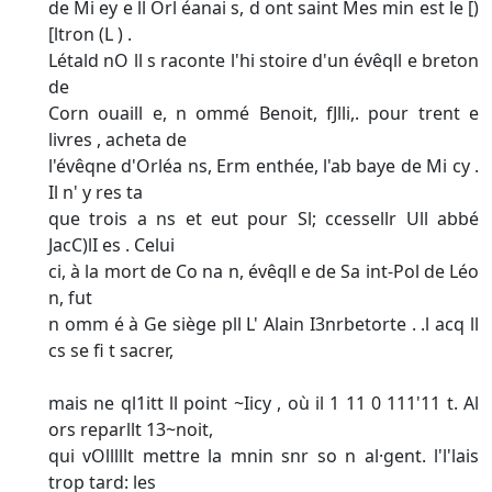
de Mi ey e ll Orl éanai s, d ont saint Mes min est le [)
[ltron (L ) .
Létald nO ll s raconte l'hi stoire d'un évêqll e breton
de
Corn ouaill e, n ommé Benoit, fJlli,. pour trent e
livres , acheta de
l'évêqne d'Orléa ns, Erm enthée, l'ab baye de Mi cy .
Il n' y res ta
que trois a ns et eut pour Sl; ccessellr Ull abbé
JacC)lI es . Celui­
ci, à la mort de Co na n, évêqll e de Sa int-Pol de Léo
n, fut
n omm é à Ge siège pll L' Alain I3nrbetorte . .l acq ll
cs se fi t sacrer,
mais ne ql1itt ll point ~Iicy , où il 1 11 0 111'11 t. Al
ors reparllt 13~noit,
qui vOlllllt mettre la mnin snr so n al·gent. l'l'lais
trop tard: les