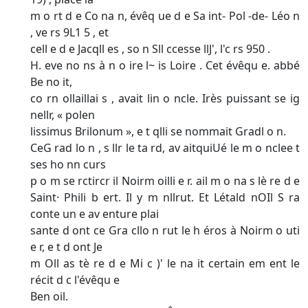
m o rt d e Co na n, évêq ue d e Sa int- Pol -de- Léo n
, ve rs 9L1 5 , et
cell e d e Jacqll es , so n Sll ccesse llJ', l'c rs 950 .
H. eve no ns à n o ire l~ is Loire . Cet évêqu e. abbé
Be no it,
co rn ollaillai s , avait lin o ncle. Irès puissant se ig
nellr, « polen­
lissimus Brilonum », e t qlli se nommait Gradl o n.
CeG rad lo n , s llr le ta rd, av aitquiUé le m o nclee t
ses ho nn curs
p o m se rctircr il Noirm oilli e r. ail m o na s lè re d e
Saint· Phili­ b ert. Il y m nllrut. Et Létald nOIl S ra
conte un e av enture plai­
sante d ont ce Gra cllo n rut le h éros à Noirm o uti
e r, e t d ont Je
m Oll as tè re d e Mi c )' le na it certain em ent le
récit d c l'évêqu e
Ben oil.