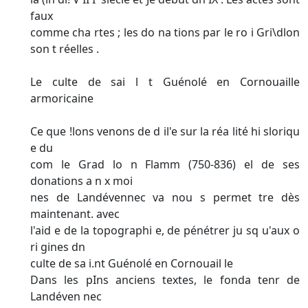
faux
comme cha rtes ; les do na tions par le ro i Gri\dlon
son t réelles .
Le culte de sai l t Guénolé en Cornouaille
armoricaine
Ce que !lons venons de d il'e sur la réa lité hi sloriqu
e du
com le Grad lo n Flamm (750-836) el de ses
donations a n x moi­
nes de Landévennec va nou s permet tre dès
maintenant. avec
l'aid e de la topographi e, de pénétrer ju sq u'aux o
ri gines dn
culte de sa i.nt Guénolé en Cornouail le
Dans les pIns anciens textes, le fonda tenr de
Landéven nec