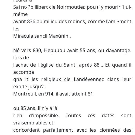
Sai nt-Pb ilibert cie Noirmoutier, pou (' y mourir 1 ui-
même
avant 836 au milieu des moines, comme l'aml~ment
les
Miracula sancli Maxùnini.
Né vers 830, Hepuuou avait 55 ans, ou davantage.
lors de
l'achat de l'église du Saint, après 88l,. Et quand il
accompa­
gna it les religieux cie Landévennec clans leur
exode jusqu'à
Montreuil, en 914, il avait atteint 81
ou 85 ans. Il n'y a là
rien d'impossible. Toutes ces dates sont
vraisemblables et
concordent parfaitement avec les clonnées des