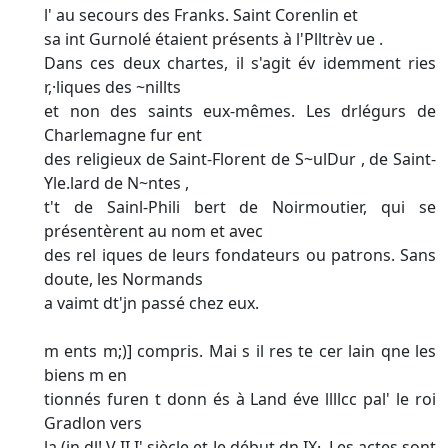
l' au secours des Franks. Saint Corenlin et
sa int Gurnolé étaient présents à l'Plltrèv ue .
Dans ces deux chartes, il s'agit év idemment ries
r,·liques des ~nillts
et non des saints eux-mêmes. Les drlégurs de
Charlemagne fur ent
des religieux de Saint-Florent de S~ulDur , de Saint-
Yle.lard de N~ntes ,
t't de Sainl-Phili bert de Noirmoutier, qui se
présentèrent au nom et avec
des rel iques de leurs fondateurs ou patrons. Sans
doute, les Normands
a vaimt dt'jn passé chez eux.
m ents m;)] compris. Mai s il res te cer lain qne les
biens m en­
tionnés furen t donn és à Land éve llllcc pal' le roi
Gradlon vers
la (in dl! V II I' siècle et Je début dn IX·. Les actes sont