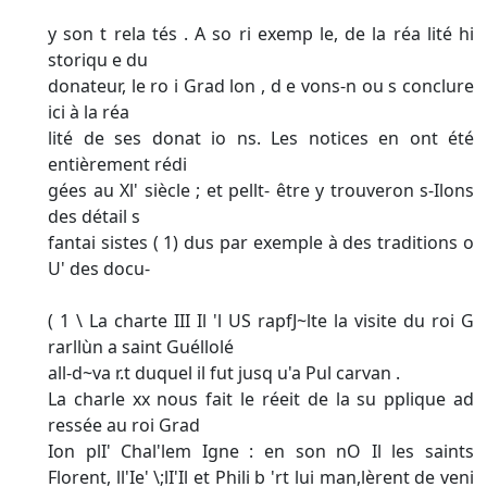
y son t rela tés . A so ri exemp le, de la réa lité hi
storiqu e du
donateur, le ro i Grad lon , d e vons-n ou s conclure
ici à la réa­
lité de ses donat io ns. Les notices en ont été
entièrement rédi­
gées au Xl' siècle ; et pellt- être y trouveron s-Ilons
des détail s
fantai sistes ( 1) dus par exemple à des traditions o
U' des docu-
( 1 \ La charte III Il 'l US rapfJ~lte la visite du roi G
rarllùn a saint Guéllolé
all-d~va r.t duquel il fut jusq u'a Pul carvan .
La charle xx nous fait le réeit de la su pplique ad
ressée au roi Grad­
Ion plI' Chal'lem Igne : en son nO Il les saints
Florent, ll'Ie' \;lI'Il et Phili­ b 'rt lui man,lèrent de veni