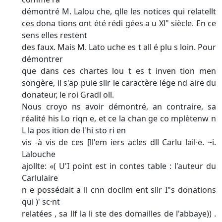
démontré M. Lalou che, qlle les notices qui relatellt
ces dona­ tions ont été rédi gées a u Xl" siècle. En ce
sens elles restent
des faux. Mais M. Lato uche es t all é plu s loin. Pour
démontrer
que dans ces chartes lou t es t inven tion men
songère, il s'ap­ puie sllr le caractère lége nd aire du
donateur, le roi Gradl oll.
Nous croyo ns avoir démontré, an contraire, sa
réalité his l.o­ riqn e, et ce la chan ge co mplètenw n
L la pos ition de l'hi sto ri en
vis -à vis de ces [ll'em iers acles dll Carlu lail·e. ~i.
Lalouche
ajollte: «( U'I point est in contes table : l'auteur du
Carlulaire
n e possédait a ll cnn docllm ent sllr I"s donations
qui )' sc·nt
relatées , sa llf la li ste des domailles de l'abbaye)) .