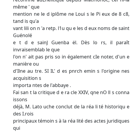
même ' que
mention ne le d iplôme ne Loui s le Pi eux de 8 c8,
tand is qu'a­
vant lili on n 'a retp. l1u qu e les d eux noms de saint
Guénolé
e t d e sainJ Guenba ël. Dès lo rs, il paraît
invraisemblab le que
l'on n' ait pas pris so in également cIe noter, d'un e
manière ou
d'Ilne au tre. SI IL' d es pnrch emin s l'origine nes
acquisition s
importa ntes de l'abbaye .
Fai san t la critique d e ra cle XXIV, qne nO ll s conna
issons
déjà, M. Lato uche conclut de la réa li té historiqu e
des I.rois
principaux témoin s à la réa lité des actes juridiques
qui