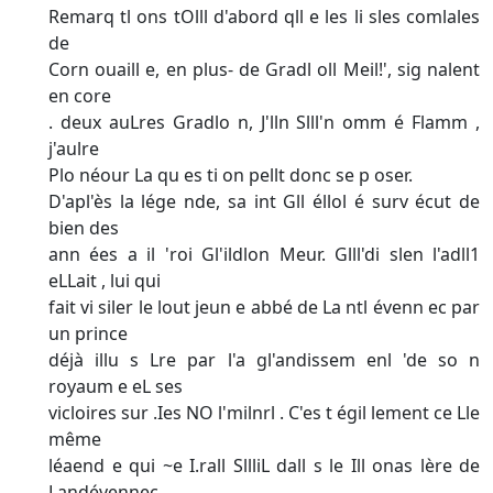
Remarq tl ons tOlll d'abord qll e les li sles comlales
de
Corn ouaill e, en plus- de Gradl oll Meil!', sig nalent
en core
. deux auLres Gradlo n, J'lln Slll'n omm é Flamm ,
j'aulre
Plo néour La qu es ti on pellt donc se p oser.
D'apl'ès la lége nde, sa int Gll éllol é surv écut de
bien des
ann ées a il 'roi Gl'ildlon Meur. Glll'di slen l'adll1
eLLait , lui qui
fait vi siler le lout jeun e abbé de La ntl évenn ec par
un prince
déjà illu s Lre par l'a gl'andissem enl 'de so n
royaum e eL ses
vicloires sur .Ies NO l'milnrl . C'es t égil lement ce Lle
même
léaend e qui ~e I.rall SllliL dall s le Ill onas lère de
Landévennec