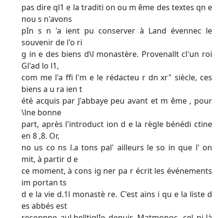
pas dire ql1 e la traditi on ou m ême des textes qn e
nou s n'avons
pIn s n 'a ient pu conserver à Land évennec le
souvenir de l'o ri­
g in e des biens d\l monastère. Provenallt cl'un roi
Gl'ad lo l1,
com me l'a ffi l'm e le rédacteu r dn xr" siècle, ces
biens a u ra ien t
été acquis par J'abbaye peu avant et m ême , pour
\lne bonne
part, après l'introduct ion d e la règle bénédi ctine
en 8 ,8. Or,
no us co ns l.a tons pal' ailleurs le so in que l' on
mit, à partir d e
ce moment, à cons ig ner pa r écrit les événements
im portan ts
d e la vie d.1l monastè re. C'est ains i qu e la liste d
es abbés est
reconnne auLhelltiqlIe depuis Matmonoc, cel ni-là