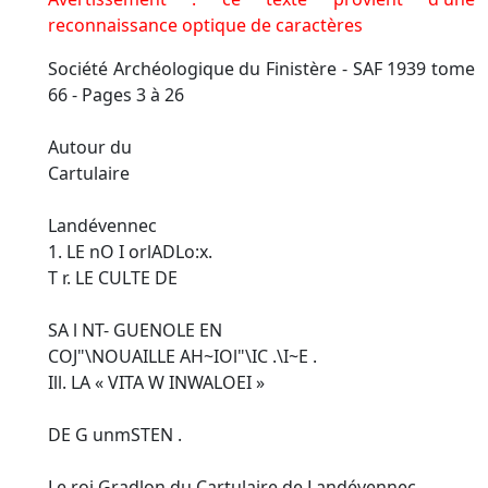
reconnaissance optique de caractères
Société Archéologique du Finistère - SAF 1939 tome
66 - Pages 3 à 26
Autour du
Cartulaire
Landévennec
1. LE nO I orlADLo:x.
T r. LE CULTE DE
SA l NT- GUENOLE EN
COJ"\NOUAILLE AH~IOl"\IC .\I~E .
Ill. LA « VITA W INWALOEI »
DE G unmSTEN .
Le roi Gradlon du Cartulaire de Landévennec