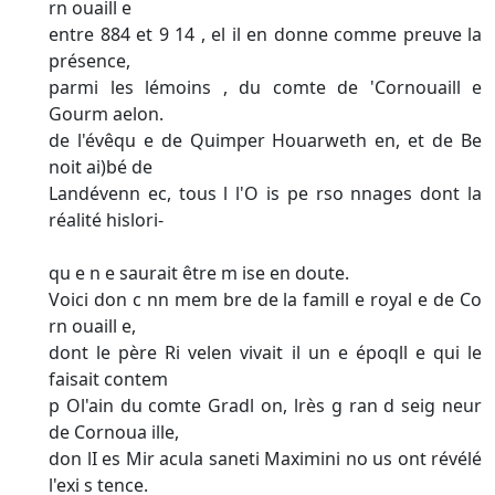
rn ouaill e
entre 884 et 9 14 , el il en donne comme preuve la
présence,
parmi les lémoins , du comte de 'Cornouaill e
Gourm aelon.
de l'évêqu e de Quimper Houarweth en, et de Be
noit ai)bé de
Landévenn ec, tous l l'O is pe rso nnages dont la
réalité hislori-
qu e n e saurait être m ise en doute.
Voici don c nn mem bre de la famill e royal e de Co
rn ouaill e,
dont le père Ri velen vivait il un e époqll e qui le
faisait contem­
p Ol'ain du comte Gradl on, lrès g ran d seig neur
de Cornoua ille,
don lI es Mir acula saneti Maximini no us ont révélé
l'exi s tence.