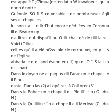
est appelé T ;f7imua{oe, en latin W inwaloeus, qui a
donn é notre
Guénolé. SO Il S ce vocable . de nombreuses égli
ses et chapelles
lui son t a llj o llrd'hui encore déd iées en Cornoua
ill e. Beauco up
d'a lltres oul dispat'll ou O llt chall gé de tilil laire .
Voici tOlltes
cell es qu' il a élé pGss ible cle retrou ver, en p ll! s
de l'égli se
abbatia le d e Land évenn ec ( 1) qu e !lO Il S laisso
ns il part:
Dans le doyen né et pag us dll Faou: un e chape ll e
il Plou-
gastel-Daou las (2) à Lopé'rec, à Coll orec (31 .
Dan s le Poher: un e chape ll e il Plo lll"llc'h (.G .-dn-
N.) .
Dan s le Qu illtin : Iln e chnpe ll e il Merléac (C .-du-
N.).