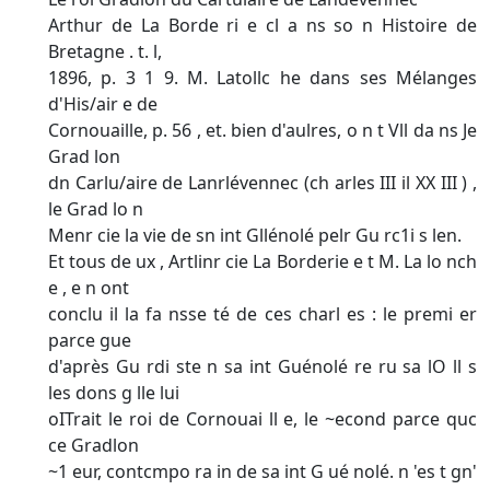
Arthur de La Borde ri e cl a ns so n Histoire de
Bretagne . t. l,
1896, p. 3 1 9. M. Latollc he dans ses Mélanges
d'His/air e de
Cornouaille, p. 56 , et. bien d'aulres, o n t Vll da ns Je
Grad lon
dn Carlu/aire de Lanrlévennec (ch arles III il XX III ) ,
le Grad lo n
Menr cie la vie de sn int Gllénolé pelr Gu rc1i s len.
Et tous de ux , Artlinr cie La Borderie e t M. La lo nch
e , e n ont
conclu il la fa nsse té de ces charl es : le premi er
parce gue
d'après Gu rdi ste n sa int Guénolé re ru sa lO ll s
les dons g lle lui
oITrait le roi de Cornouai ll e, le ~econd parce quc
ce Gradlon
~1 eur, contcmpo ra in de sa int G ué nolé. n 'es t gn'