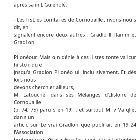
après sa in L Gu énolé.
- Les li sL es comtal es de Cornouaille , nvons-nou s
dit, en
signalenl encore deux autres : Gradlo ll Flamm et
Gradl on
Pl onéour. Mais o n dénie à ces li stes tonte va lcur
hi sto riqu e
jnsqu'à Gradlon Pl onéo ul' inclu sivement. Et dès
lors nous
devons cherch er ailleurs,
M. Latouche, dans ses Mélanges d'IIisloire de
Cornouaille
(p. 74, 75) paru s en 19! l, et surtout M. v Va qllet
dan s un
articlc sur Le vrai Gradlon que publi ait en 19 24
l'Association
bretonn e (p. 36 et sllivantes ) ont attiré l'attention