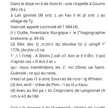
Dans le doye nn é de Gonrin : une chapelle à Gourin
(Mo rb.),
à Lan gonnet (M orb. ), an Fao ll ët pl orb .) au
village de Ty­
Hascoët appelé Locnnolé ell 1 684 (4).
(i ) Ouille, fnventaire liturgique r ie ["hagiographie
bretonne, p. 49-50.
(2) Rôlc des 1J ,\c:im's du diocèse tic (l uimpP l"
1776, (Archiv c3 rie
1' ,\ \ ('chéj . A IIloins J',odl ci1 lion w ll lr;lÎrc. t;'pst
ri'après ces « D écil li es »
qu~ nous inenlilinlJons les s" ncl ll3ires ue Saint-
Guénolé ; ce qui du resle,
n'excl ut pas rI 'a utre; Eources de rcns~ ig liPmenl.
(3) Anc ienll ~ trêve de Plon .~\ ez-tI u-Faou.
(4) Aveu au lIoi pa r ks Cistprciens de Langonnet (A
rch iv e3 de l'Ab­
Dan s le doyenn é de Quimperlé : l'église de .Loclln