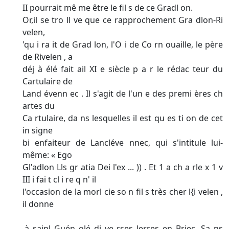
II pourrait mê me être le fil s de ce Gradl on.
Or,il se tro ll ve que ce rapprochement Gra dlon-Ri
velen,
'qu i ra it de Grad lon, l'O i de Co rn ouaille, le père
de Rivelen , a
déj à élé fait ail XI e siècle p a r le rédac teur du
Cartulaire de
Land évenn ec . Il s'agit de l'un e des premi ères ch
artes du
Ca rtulaire, da ns lesquelles il est qu es ti on de cet
in signe
bi enfaiteur de Lancléve nnec, qui s'intitule lui-
même: « Ego
Gl'adlon Lls gr atia Dei l'ex ... )) . Et 1 a ch a rle x 1 v
III i fai t cl i re q n' il
l'occasion de la morl cie so n fil s très cher l{i velen ,
il donne
.à sainl Guén olé di ve rses lerres en Briec. Sa ns