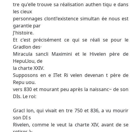
tre qu'elle trouve sa réalisation authen tiqu e dans
les cieux
personnages clontl'existence simultan ée nous est
garantie par­
J'histoire.
Et c'est précisément ce qui se réali se pour le
Gradlon des·
Miracula sancli Maximini et le Hivelen père de
HepuLlou, de
la charte XXIV.
Supposons en e ITet Ri velen devenan t père de
Repu uou.
vers 830 et mourant peu après la naissanc~ de son
DIs. Le roi:
Gracl lon, qui vivait en tre 750 et 836, a vu mourir
son DI s
Rivelen, comme le veut la charte XIV, avant de se
retirer à·