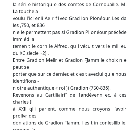
la séri e historiqu e des comtes de Cornouaille. M.
La touche a
voulu l'icl enli Ae r f1vec Grad lon Plonéour. Les da
les ,750, et 836
n e le permettent pas si Gradlon Pl onéour pr.écède
imm éd ia­
temen t le corn le Alfred, qu i vécu t vers le mili eu
du XC siècle ~2) .
Entre Gradlon Mellr et Gradlon FJamm le choix n e
peut se
porter que sur ce dernier, et c'es t aveclui qu e nous
identifions -
n otre authentique « roi )) Gradlon (750-836).
Revenons au Cartlliairf' de 1andévenn ec, à ces
charles Il
à XXIl qlli parlent, comme nous croyons l'avoir
prollvr, des
don ations de Gradlon Flamm.ll es t in conleslllb le,
comme l'a