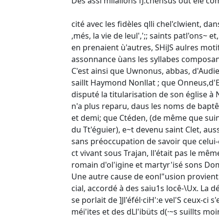
Des assi milalions fJ.chensus out élé c
cité avec les fidèles qlli chel'clwient, dans
,més, la vie de leul',';; saints patl'ons~ et,
en prenaient ù'autres, SHiJS aulres mot
assonnance ùans les syllabes composant
C'est ainsi que Uwnonus, abbas, d'Audi
saillt Haymond Nonllat ; que Onneus,d'Es
disputé la titularisation de son église à 
n'a plus reparu, daus les noms de baptê
et demi; que Ctéden, (de même que suin
du Tt'éguier), e~t devenu saint Clet, aus
sans préoccupation de savoir que celui-c
ct vivant sous Trajan, ll'était pas le mêm
romain d'ol'igine et martyr'isé sons Dom
Une autre cause de eonl"usion provient d
cial, accordé à des saiu1s locê-\Ux. La d
se porlait de ]Jl'éfél·ciH':e vel'S ceux-ci s
méi'ites et des dLl'ibüts d(·~s suillts m