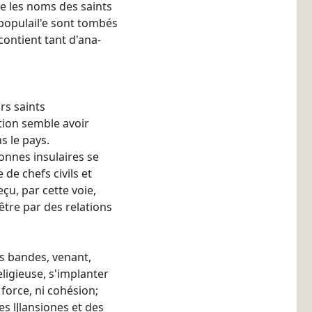
que les noms des saints
e populail'e sont tombés
contient tant d'ana-
rs saints
tion semble avoir
s le pays.
nnes insulaires se
 de chefs civils et
eçu, par cette voie,
être par des relations
es bandes, venant,
eligieuse, s'implanter
force, ni cohésion;
es lJlansiones et des