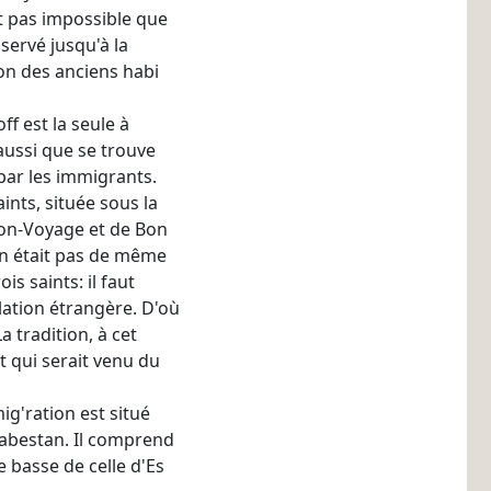
st pas impossible que
servé jusqu'à la
on des anciens habi­
f est la seule à
aussi que se trouve
 par les immigrants.
aints, située sous la
Bon-Voyage et de Bon­
'en était pas de même
is saints: il faut
ation étrangère. D'où
a tradition, à cet
t qui serait venu du
ig'ration est situé
 Cabestan. Il comprend
 basse de celle d'Es­