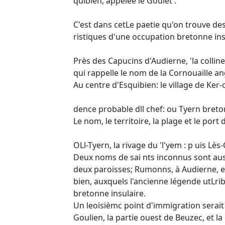
quibien, appelée le Goulet .
C'est dans cetLe paetie qu'on trouve de
ristiques d'une occupation bretonne ins
Près des Capucins d'Audierne, 'la collin
qui rappelle le nom de la Cornouaille an
Au centre d'Esquibien: le village de Ker-o
dence probable dll chef: ou Tyern breto
Le nom, le territoire, la plage et le port
OLl-Tyern, la rivage du 'l'yem : p uis Lès
Deux noms de sai nts inconnus sont aussi
deux paroisses; Rumonns, à Audierne, et
bien, auxquels l'ancienne légende utLrib
bretonne insulaire.
Un leoisièmc point d'immigration serai
Goulien, la partie ouest de Beuzec, et la