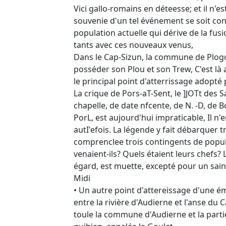
Vici gallo-romains en déteesse; et il n'e
souvenie d'un tel événement se soit con
population actuelle qui dérive de la fusi
tants avec ces nouveaux venus,
Dans le Cap-Sizun, la commune de Plogof
posséder son Plou et son Trew, C'est là 
le principal point d'atterrissage adopté
La crique de Pors-aT-Sent, le ]JOTt des S
chapelle, de date nfcente, de N. -D, de 
PorL, est aujourd'hui impraticable, Il n
autI'efois. La légende y fait débarquer tro
comprenclee trois contingents de popul
venaient-ils? Quels étaient leurs chefs? L
égard, est muette, excepté pour un sain
Midi
• Un autre point d'attereissage d'une ém
entre la rivière d'Audierne et l'anse du
toule la commune d'Audierne et la partie