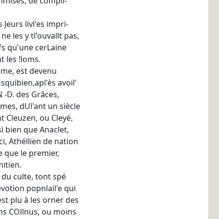
ommises, de compli-
 Jeurs livl'es impri-
 ne les y tl'ouvallt pas,
ifs qu'une cerLaine
 les !loms.
eme, est devenu
quibien,apl'ès avoil'
N -D. des Grâces,
mes, dUl'ant un siècle
t Cleuzen, ou Cleyé,
si bien que Anaclet,
i, Athéllien de nation
e que le premier,
itien.
u culte, tont spé­
évotion popnlail'e qui
'est plu à les orner des
oins COllnus, ou moins