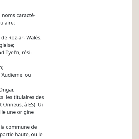
s noms caracté-
ulaire:
e de Roz-ar- Walès,
glaise;
d-Tyel'n, rési-
n;
 d'Audieme, ou
-Ongar.
 les titulaires des
 Onneus, à ES(l Ui­
lle une origine
t ia commune de
 partie haute, ou le