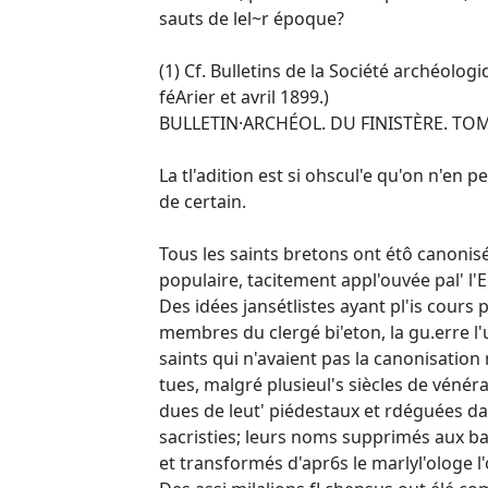
sauts de lel~r époque?
(1) Cf. Bulletins de la Société archéologiq
féArier et avril 1899.)
BULLETIN·ARCHÉOL. DU FINISTÈRE. TOM
La tl'adition est si ohscul'e qu'on n'en pe
de certain.
Tous les saints bretons ont étô canonisés
populaire, tacitement appl'ouvée pal' l'E
Des idées jansétlistes ayant pl'is cours
membres du clergé bi'eton, la gu.erre l'
saints qui n'avaient pas la canonisation r
tues, malgré plusieul's siècles de vénéra
dues de leut' piédestaux et rdéguées d
sacristies; leurs noms supprimés aux b
et transformés d'apr6s le marlyl'ologe l'