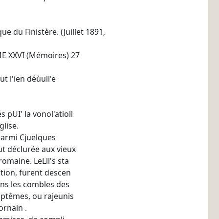
ue du Finistère. (Juillet 1891,
E XXVI (Mémoires) 27
ut l'ien déùull'e
 pUI' la vonol'atioll
glise.
 parmi Cjuelques
ut déclurée aux vieux
omaine. LeLll's sta­
tion, furent descen­
ans les combles des
aptêmes, ou rajeunis
ornain .