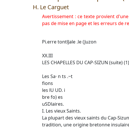
H. Le Carguet
Avertissement : ce texte provient d'une
pas de mise en page et les erreurs de 
Pi.erre tontlJale .le (Juzon
XX.III
LES CHAPELLES DU CAP-SIZUN (suite) (1
Les Sa· n ts .~t
fions
les lU UD. i
bre fo) es
uSDlaires.
I. Les vieux Saints.
La plupart des vieux saints du Cap-Sizun
tradition, une origine bretonne insulaire