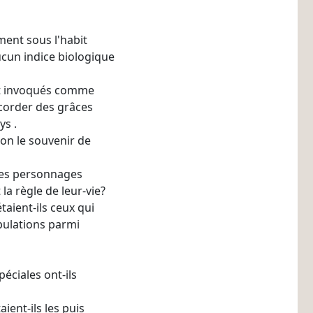
ment sous l'habit
ucun indice biologique
nt invoqués comme
ccorder des grâces
ys .
-on le souvenir de
 des personnages
la règle de leur-vie?
aient-ils ceux qui
pulations parmi
éciales ont-ils
ient-ils les puis­