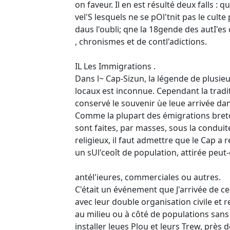
on faveur. Il en est résulté deux falls : 
vel'S lesquels ne se pOl'tnit pas le cult
daus l'oubli; qne la 18gende des autI'es 
, chronismes et de contl'adictions.
IL Les Immigrations .
Dans l~ Cap-Sizun, la légende de plusieu
locaux est inconnue. Cependant la tradi
conservé le souvenir ùe leue arrivée dan
Comme la plupart des émigrations breto
sont faites, par masses, sous la conduite
religieux, il faut admettre que le Cap a r
un sUl'ceoît de population, attirée peut-
antél'ieures, commerciales ou autres.
C'était un événement que J'arrivée de c
avec leur double organisation civile et r
au milieu ou à côté de populations sans 
installer leues Plou et leurs Trew, près d