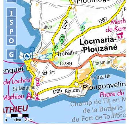
I
S
P
O
G
0
1 km
2 km