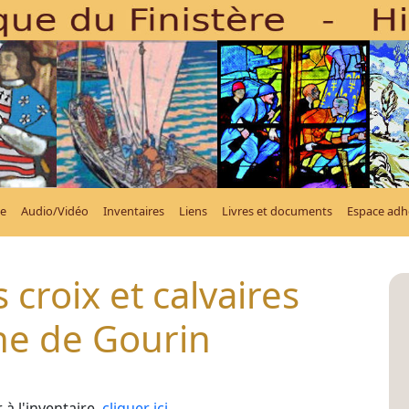
e
Audio/Vidéo
Inventaires
Liens
Livres et documents
Espace adh
 croix et calvaires
 de Gourin
à l'inventaire,
cliquer ici
.