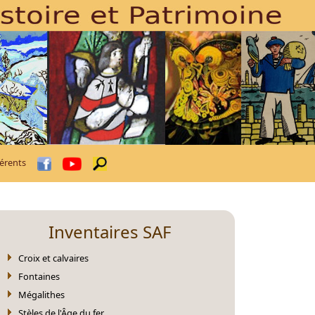
érents
Inventaires SAF
Croix et calvaires
Fontaines
Mégalithes
Stèles de l'Âge du fer