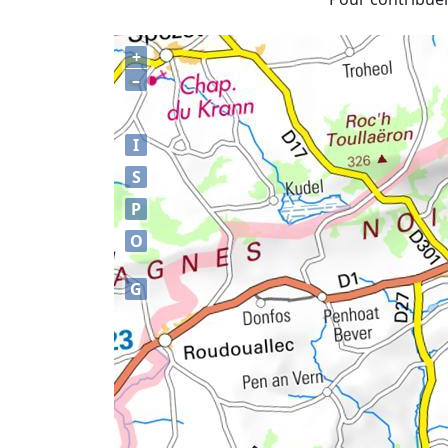
+
–
I
S
P
O
G