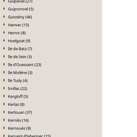
Guipavas (27)
Guipronvel (5)
Guissény (46)
Hanvec (15)
Henvic (8)
Huelgoat (9)
Ile de Batz (7)
Ile de Sein (3)
Ile d’Ouessant (23)
Ile Molène (3)
Ile Tudy (4)
Irvillac (22)
Kergloff (5)
Kerlaz (8)
Kerlouan (37)
Kernilis (16)
Kernouès (9)
Kersaint-Plabennec (15)