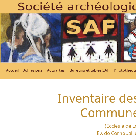
Accueil
Adhésions
Actualités
Bulletins et tables SAF
Photothèqu
Inventaire des
Commune 
(Ecclesia de 
Ev. de Cornouaille