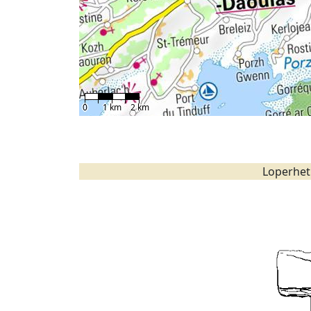
0
1 km
2 km
Loperhet