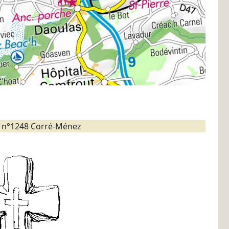
 n°1248 Corré-Ménez