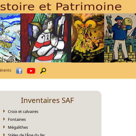
érents
Inventaires SAF
Croix et calvaires
Fontaines
Mégalithes
Stèles de l'Âge du fer