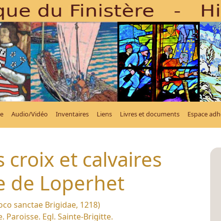
e
Audio/Vidéo
Inventaires
Liens
Livres et documents
Espace adh
 croix et calvaires
de Loperhet
Loco sanctae Brigidae, 1218)
. Paroisse. Egl. Sainte-Brigitte.