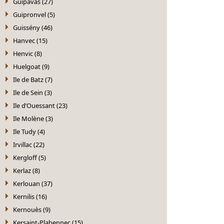
Guipavas (27)
Guipronvel (5)
Guissény (46)
Hanvec (15)
Henvic (8)
Huelgoat (9)
Ile de Batz (7)
Ile de Sein (3)
Ile d’Ouessant (23)
Ile Molène (3)
Ile Tudy (4)
Irvillac (22)
Kergloff (5)
Kerlaz (8)
Kerlouan (37)
Kernilis (16)
Kernouès (9)
Kersaint-Plabennec (15)