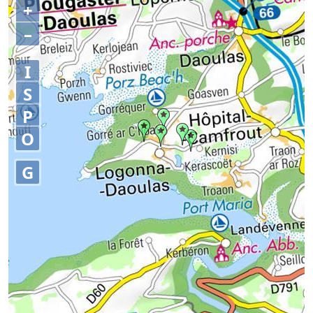
+
–
I
S
P
O
G