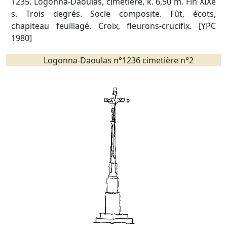
1235. Logonna-Daoulas, cimetière, k. 6,50 m. Fin XIXè
s. Trois degrés. Socle composite. Fût, écots,
chapiteau feuillagé. Croix, fleurons-crucifix. [YPC
1980]
Logonna-Daoulas n°1236 cimetière n°2