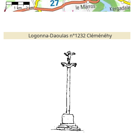
0
1 km
2 km
Logonna-Daoulas n°1232 Cléménéhy