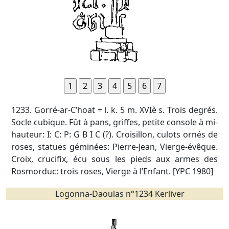
1233. Gorré-ar-C’hoat + l. k. 5 m. XVIè s. Trois degrés.
Socle cubique. Fût à pans, griffes, petite console à mi-
hauteur: I: C: P: G B I C (?). Croisillon, culots ornés de
roses, statues géminées: Pierre-Jean, Vierge-évêque.
Croix, crucifix, écu sous les pieds aux armes des
Rosmorduc: trois roses, Vierge à l’Enfant. [YPC 1980]
Logonna-Daoulas n°1234 Kerliver