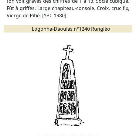
l’on voit gravés des chiffres de 1 à 13. Socle cubique.
Fût à griffes. Large chapiteau-console. Croix, crucifix,
Vierge de Pitié. [YPC 1980]
Logonna-Daoulas n°1240 Rungléo