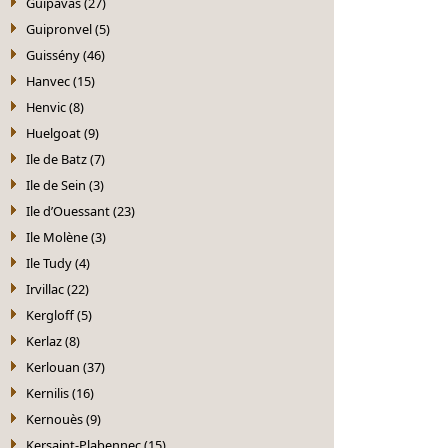
Guipavas (27)
Guipronvel (5)
Guissény (46)
Hanvec (15)
Henvic (8)
Huelgoat (9)
Ile de Batz (7)
Ile de Sein (3)
Ile d’Ouessant (23)
Ile Molène (3)
Ile Tudy (4)
Irvillac (22)
Kergloff (5)
Kerlaz (8)
Kerlouan (37)
Kernilis (16)
Kernouès (9)
Kersaint-Plabennec (15)