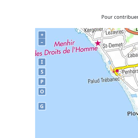
Pour contribuer 
+
–
I
S
P
O
G