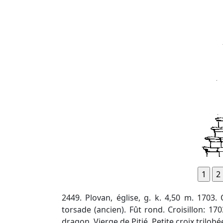
2449. Plovan, église, g. k. 4,50 m. 1703.
torsade (ancien). Fût rond. Croisillon: 17
dragon. Vierge de Pitié. Petite croix trilo