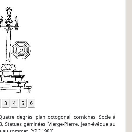
 Quatre degrés, plan octogonal, corniches. Socle à
03. Statues géminées: Vierge-Pierre, Jean-évêque au
bée au sommet. [YPC 1980]