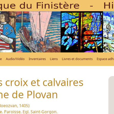
e
Audio/Vidéo
Inventaires
Liens
Livres et documents
Espace adh
 croix et calvaires
 de Plovan
loeozvan, 1405)
e. Paroisse. Egl. Saint-Gorgon.