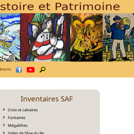
érents
Inventaires SAF
Croix et calvaires
Fontaines
Mégalithes
Stèles de l'Âge du fer