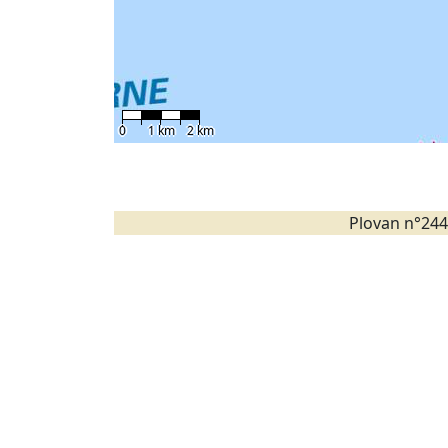
0
1 km
2 km
Plovan n°244