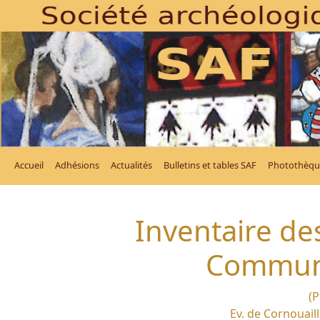
Accueil
Adhésions
Actualités
Bulletins et tables SAF
Photothèqu
Inventaire des
Commune
(P
Ev. de Cornouaill