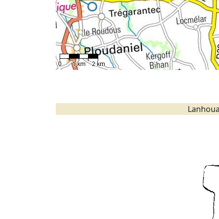
0
1 km
2 km
Lanhoua