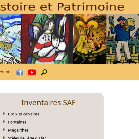
érents
Inventaires SAF
Croix et calvaires
Fontaines
Mégalithes
Stèles de l'Âge du fer