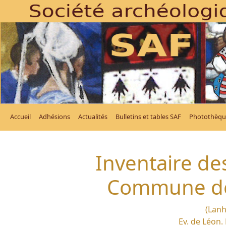
Accueil
Adhésions
Actualités
Bulletins et tables SAF
Photothèqu
Inventaire des
Commune de
(Lanh
Ev. de Léon. 