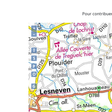
Pour contribuer 
+
–
I
S
P
O
G