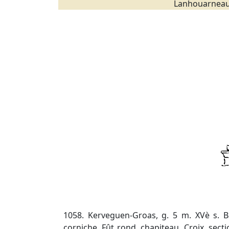
Lanhouarneau
1058. Kerveguen-Groas, g. 5 m. XVè s. B
corniche. Fût rond, chapiteau. Croix, sect