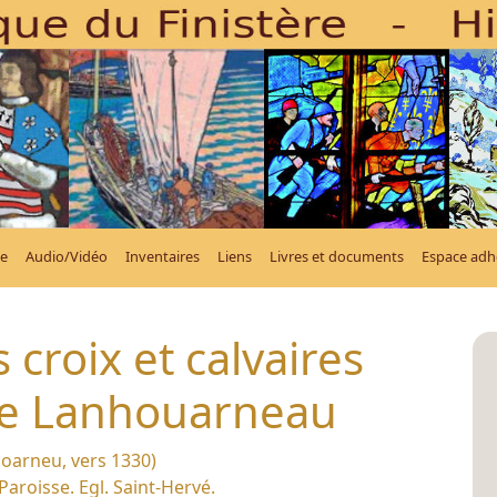
e
Audio/Vidéo
Inventaires
Liens
Livres et documents
Espace adh
 croix et calvaires
 Lanhouarneau
oarneu, vers 1330)
Paroisse. Egl. Saint-Hervé.