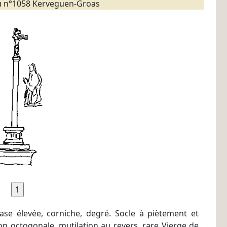
 n°1058 Kerveguen-Groas
ase élevée, corniche, degré. Socle à piètement et
ion octogonale, mutilation au revers, rare Vierge de