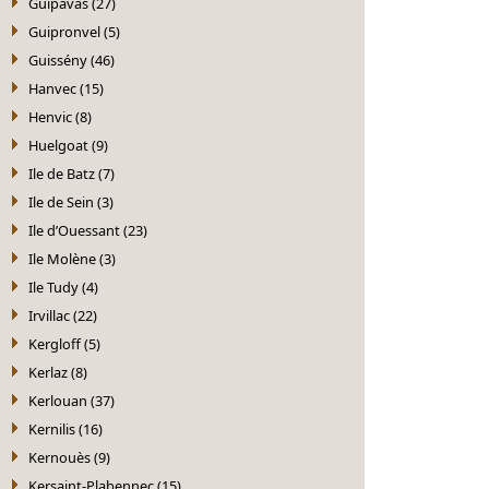
Guipavas (27)
Guipronvel (5)
Guissény (46)
Hanvec (15)
Henvic (8)
Huelgoat (9)
Ile de Batz (7)
Ile de Sein (3)
Ile d’Ouessant (23)
Ile Molène (3)
Ile Tudy (4)
Irvillac (22)
Kergloff (5)
Kerlaz (8)
Kerlouan (37)
Kernilis (16)
Kernouès (9)
Kersaint-Plabennec (15)