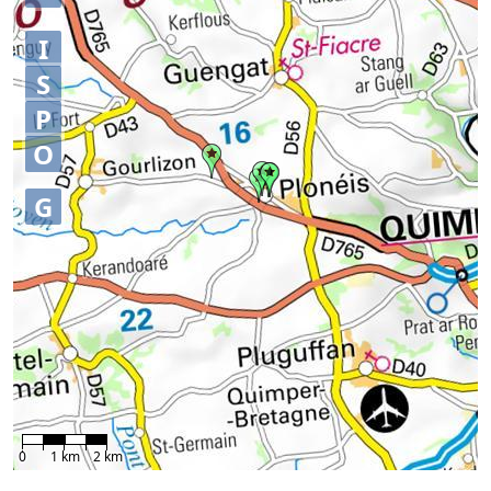
I
S
P
O
G
0
1 km
2 km