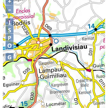
+
–
I
S
P
O
G