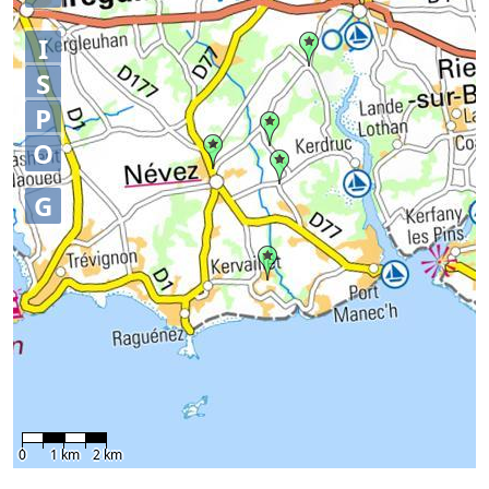
I
S
P
O
G
0
1 km
2 km