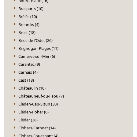
Bourg-Blanc (16)
Brasparts (10)
Brélès (10)
Brennilis (4)
Brest (18)
Briec-de-l’Odet (26)
Brignogan-Plages (11)
Camaret-sur-Mer (6)
Carantec (9)
Carhaix (4)
Cast (18)
Châteaulin (10)
Châteauneuf-du-Faou (7)
Cléden-Cap-Sizun (30)
Cléden-Poher (6)
Cléder (38)
Clohars-Carnoët (14)
Clohars-Fouesnant (4)