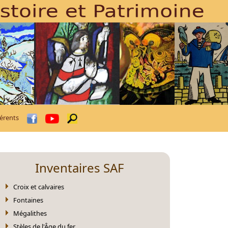
érents
Inventaires SAF
Croix et calvaires
Fontaines
Mégalithes
Stèles de l'Âge du fer