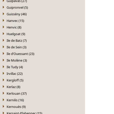
Guipavas (27)
Guipronvel (5)
Guissény (46)
Hanvec (15)
Henvic (8)
Huelgoat (9)
Ile de Batz (7)
Ile de Sein (3)
Ile d’Ouessant (23)
Ile Molène (3)
Ile Tudy (4)
Irvillac (22)
Kergloff (5)
Kerlaz (8)
Kerlouan (37)
Kernilis (16)
Kernouès (9)
Kersaint-Plabennec (15)