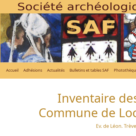
Accueil
Adhésions
Actualités
Bulletins et tables SAF
Photothèqu
Inventaire des
Commune de Loc-
Ev. de Léon. Trève