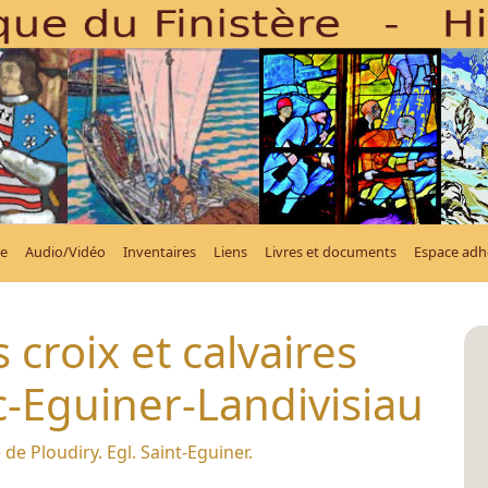
e
Audio/Vidéo
Inventaires
Liens
Livres et documents
Espace adh
 croix et calvaires
Eguiner-Landivisiau
 de Ploudiry. Egl. Saint-Eguiner.