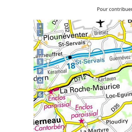
Pour contribuer 
+
–
I
S
P
O
G