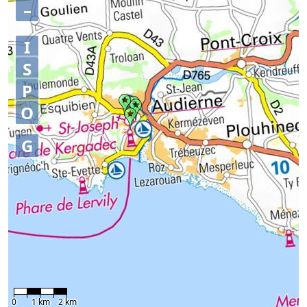
–
I
S
P
O
G
0
1 km
2 km