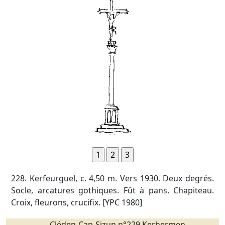
228. Kerfeurguel, c. 4,50 m. Vers 1930. Deux degrés.
Socle, arcatures gothiques. Fût à pans. Chapiteau.
Croix, fleurons, crucifix. [YPC 1980]
Cléden-Cap-Sizun n°229 Kerhermen