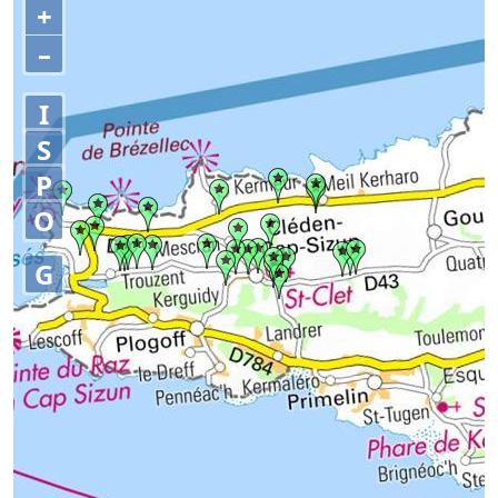
+
–
I
S
P
O
G