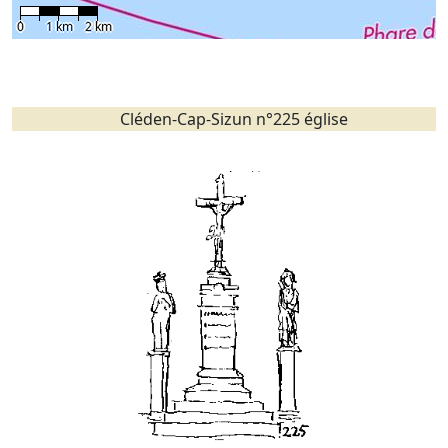
0
1 km
2 km
Cléden-Cap-Sizun n°225 église