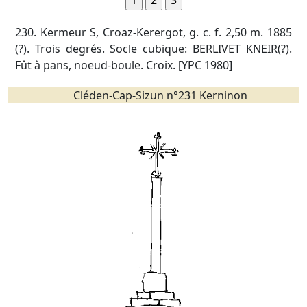
230. Kermeur S, Croaz-Kerergot, g. c. f. 2,50 m. 1885
(?). Trois degrés. Socle cubique: BERLIVET KNEIR(?).
Fût à pans, noeud-boule. Croix. [YPC 1980]
Cléden-Cap-Sizun n°231 Kerninon