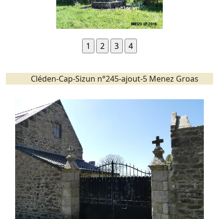
Cléden-Cap-Sizun n°245-ajout-5 Menez Groas