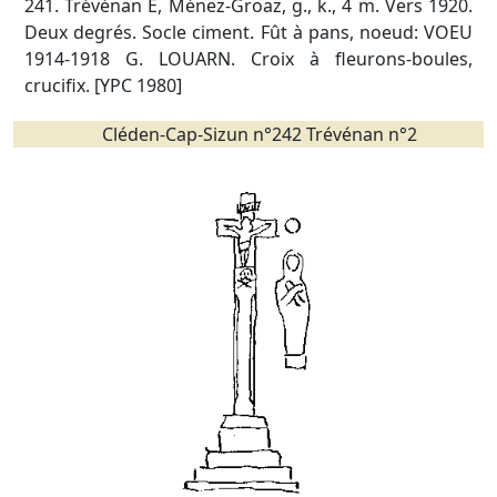
241. Trévénan E, Ménez-Groaz, g., k., 4 m. Vers 1920.
Deux degrés. Socle ciment. Fût à pans, noeud: VOEU
1914-1918 G. LOUARN. Croix à fleurons-boules,
crucifix. [YPC 1980]
Cléden-Cap-Sizun n°242 Trévénan n°2