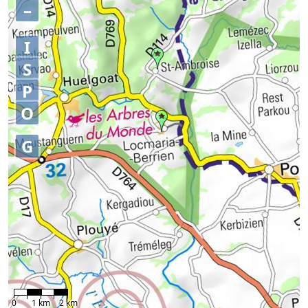
–
I
S
P
O
G
0
1 km
2 km