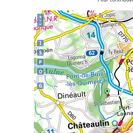
+
–
I
S
P
O
G