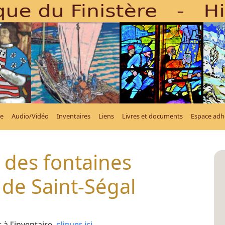
e
Audio/Vidéo
Inventaires
Liens
Livres et documents
Espace adh
 des fontaines
e Saint-Ségal
à l'inventaire,
cliquer ici
.