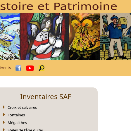
érents
Inventaires SAF
Croix et calvaires
Fontaines
Mégalithes
Stèles de l'Âge du fer