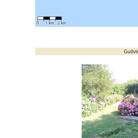
0
1 km
2 km
Guilv