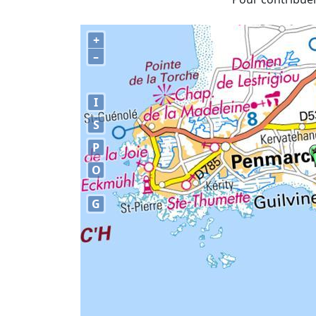
+
–
I
S
P
O
G