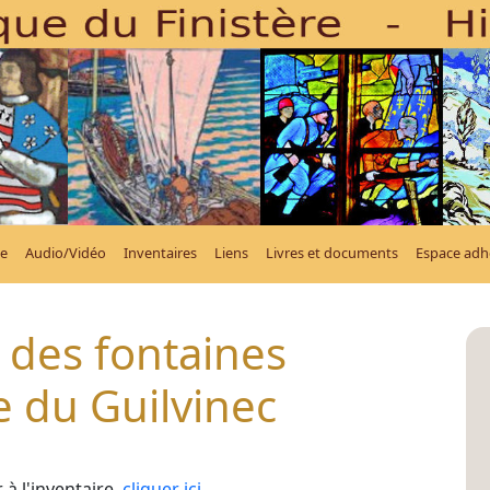
e
Audio/Vidéo
Inventaires
Liens
Livres et documents
Espace adh
 des fontaines
du Guilvinec
à l'inventaire,
cliquer ici
.