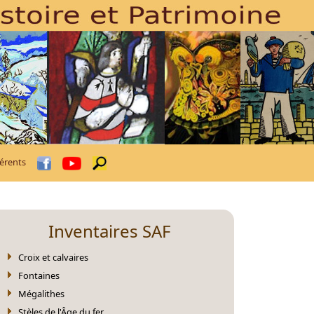
érents
Inventaires SAF
Croix et calvaires
Fontaines
Mégalithes
Stèles de l'Âge du fer