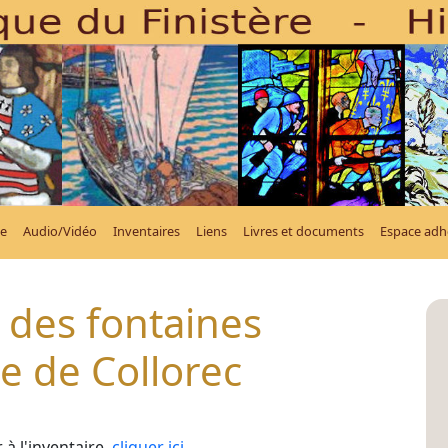
e
Audio/Vidéo
Inventaires
Liens
Livres et documents
Espace adh
 des fontaines
 de Collorec
à l'inventaire,
cliquer ici
.