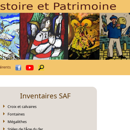
érents
Inventaires SAF
Croix et calvaires
Fontaines
Mégalithes
Stèles de l'Âge du fer