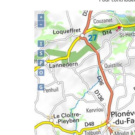
+
–
I
S
P
O
G