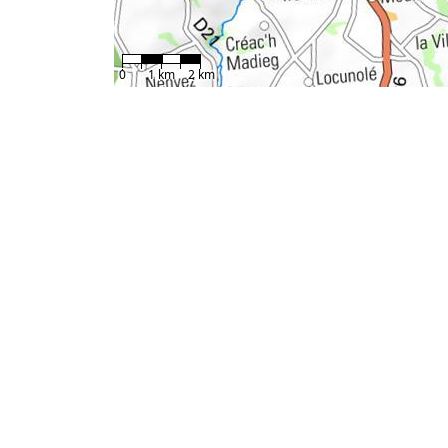
0
1 km
2 km