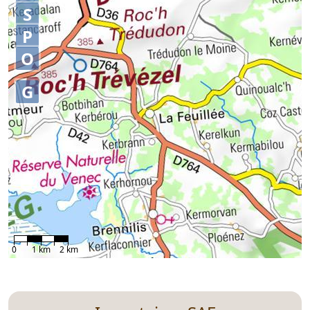
S
P
O
G
0
1 km
2 km