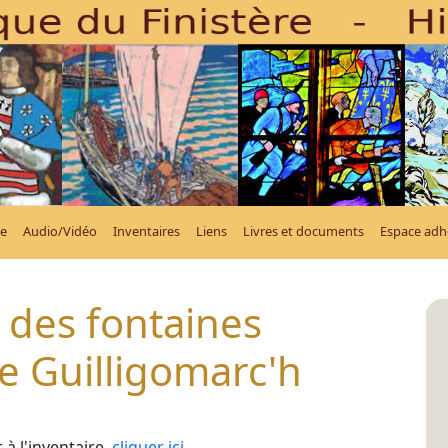
e
Audio/Vidéo
Inventaires
Liens
Livres et documents
Espace adh
 des fontaines
 Guilligomarc'h
à l'inventaire,
cliquer ici
.