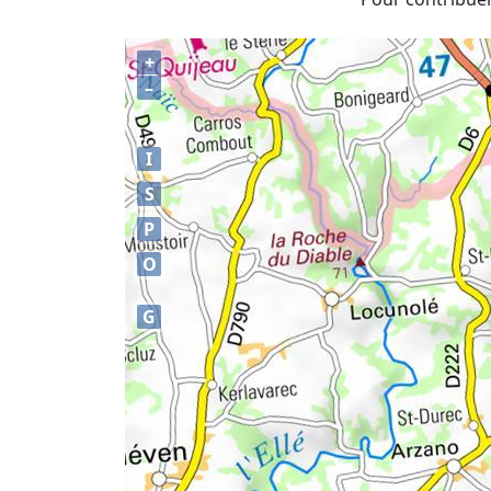
+
–
I
S
P
O
G