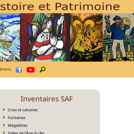
érents
Inventaires SAF
Croix et calvaires
Fontaines
Mégalithes
Stèles de l'Âge du fer