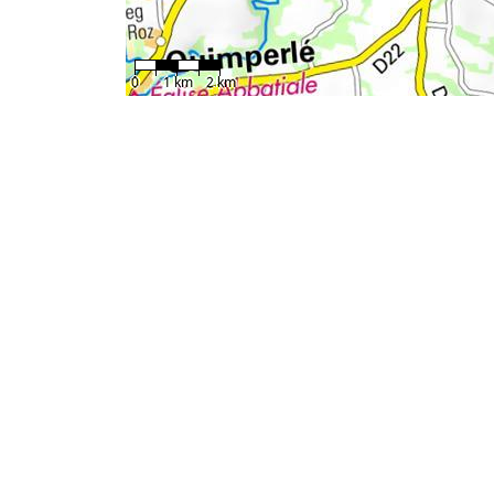
0
1 km
2 km