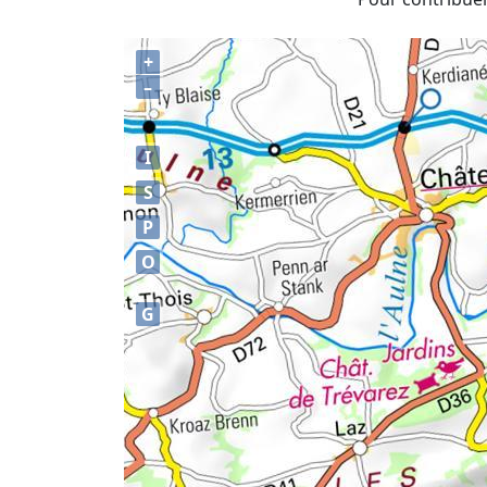
+
–
I
S
P
O
G