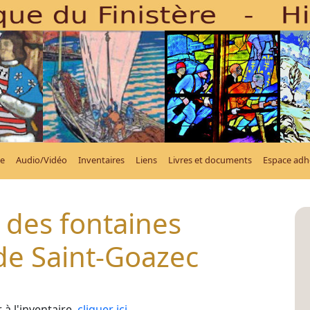
e
Audio/Vidéo
Inventaires
Liens
Livres et documents
Espace adh
 des fontaines
e Saint-Goazec
à l'inventaire,
cliquer ici
.