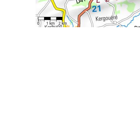
0
1 km
2 km