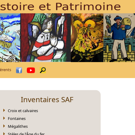
érents
Inventaires SAF
Croix et calvaires
Fontaines
Mégalithes
Stèles de l'Âge du fer