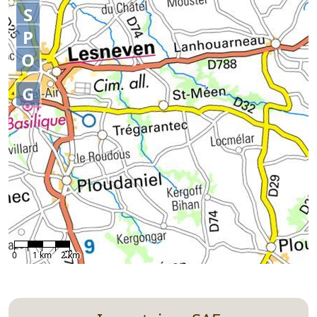
S
P
O
G
0
1 km
2 km