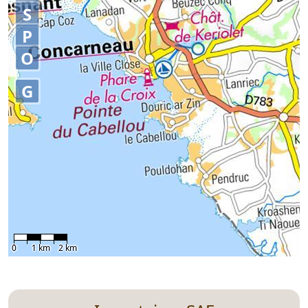
S
P
O
G
0
1 km
2 km