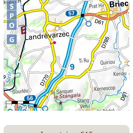
S
P
O
G
0
1 km
2 km