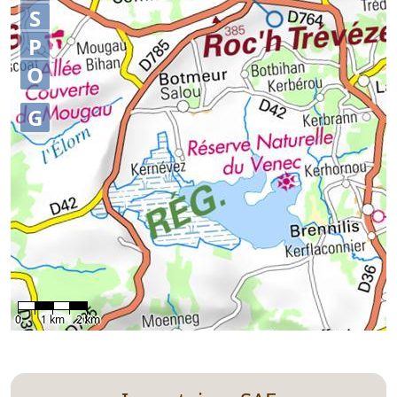
S
P
O
G
0
1 km
2 km