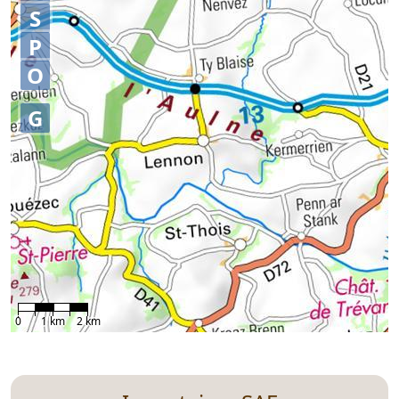
S
P
O
G
0
1 km
2 km