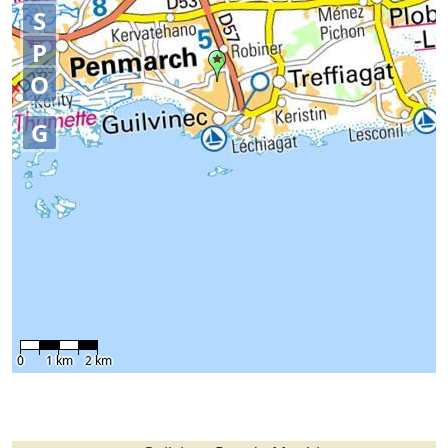
S
P
O
G
0
1 km
2 km