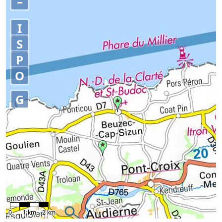
–
I
S
P
O
G
0
1 km
2 km